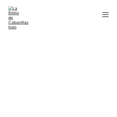
la biblio 
de Cabanillas de la Sierra
La Cultura hecha entre todos, 
para todos.