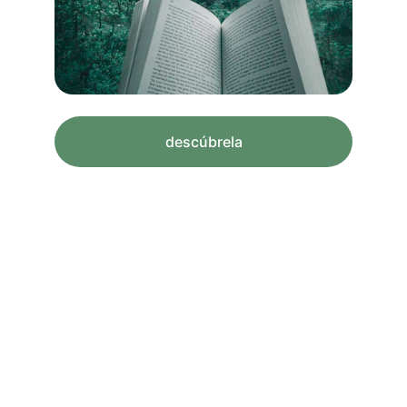
descúbrela
Servicios 
innovadores
Herramientas tecnológicas y servicios 
innovadores enfocados que redefinen 
nuestra biblioteca.