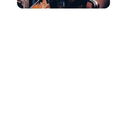
REDES
cultura@cabanillasdelasierra.org
+34 918 439 003
c/ de las Escuelas, 5, Cabanillas de la 
Sierra